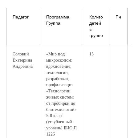
Педагог
Программа,
Кол-во
Пн
В
Группа
детей
в
группе
Соловий
«Мир под
13
9.
Екатерина
микроскопом:
10
Андреевна
вдохновение,
технологии,
разработка»,
профилизация
«Технологии
живых систем:
от пробирки до
биотехнологий»
5-8 класс
(углубленный
уровень) БИО П
1226