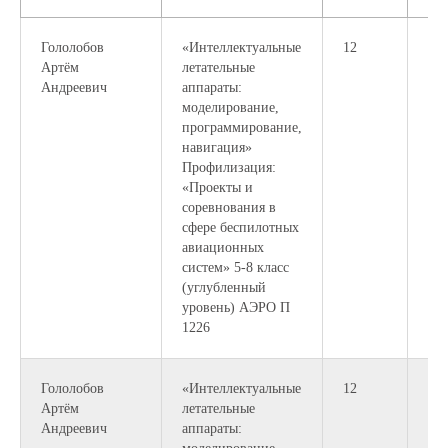
Гололобов
«Интеллектуальные
12
9:0
Артём
летательные
10:
Андреевич
аппараты:
моделирование,
программирование,
навигация»
Профилизация:
«Проекты и
соревнования в
сфере беспилотных
авиационных
систем» 5-8 класс
(углубленный
уровень) АЭРО П
1226
Гололобов
«Интеллектуальные
12
10:
Артём
летательные
12:
Андреевич
аппараты: