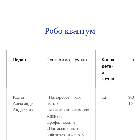
Робо квантум
Педагог
Программа, Группа
Кол-во
Пн
детей
в
группе
Юдин
«Инноробот – как
12
9.00-
Александр
путь в
10:40
Андреевич
высокотехнологичную
жизнь».
Профилизация
«Промышленная
робототехника» 5-8