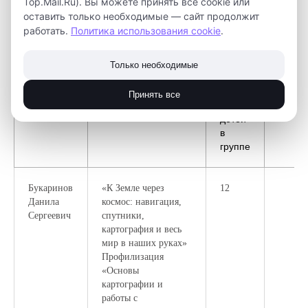
Top.Mail.Ru). Вы можете принять все cookie или
оставить только необходимые — сайт продолжит
работать.
Политика использования cookie
.
Гео квантум
Только необходимые
Принять все
Педагог
Программа, Группа
Кол-во
Пн
детей
в
группе
Букаринов
«К Земле через
12
Данила
космос: навигация,
Сергеевич
спутники,
картография и весь
мир в наших руках»
Профилизация
«Основы
картографии и
работы с