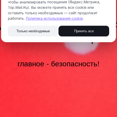
чтобы анализировать посещения (Яндекс.Метрика,
Top.Mail.Ru). Вы можете принять все cookie или
оставить только необходимые — сайт продолжит
работать.
Политика использования cookie
.
А С ПИТАТЕЛЬНЫМИ С
Только необходимые
Принять все
И ИХ УТИЛИЗАЦИЯ
главное - безопасность!