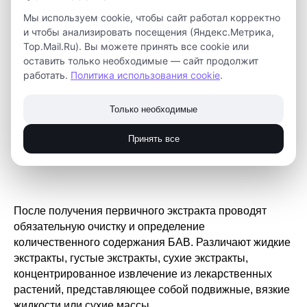
экстракцией, или экстрагированием. Наиболее
Мы используем cookie, чтобы сайт работал корректно
распространенными способами получения экстрактов
и чтобы анализировать посещения (Яндекс.Метрика,
являются реперколяция, противоточная и
Top.Mail.Ru). Вы можете принять все cookie или
циркуляционная экстракция. С целью интенсификации
оставить только необходимые — сайт продолжит
экстрагирования используются вихревая экстракция,
работать.
Политика использования cookie
.
виброэкстракция, экстракция с помощью ультразвука
и инфразвука.
Только необходимые
Принять все
После получения первичного экстракта проводят
обязательную очистку и определение
количественного содержания БАВ. Различают жидкие
экстракты, густые экстракты, сухие экстракты,
концентрированное извлечение из лекарственных
растений, представляющее собой подвижные, вязкие
жидкости или сухие массы.