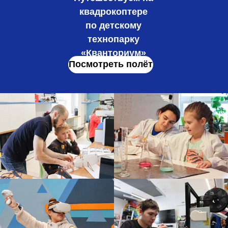
квадрокоптере
по детскому
технопарку
«Кванториум»
Посмотреть полёт