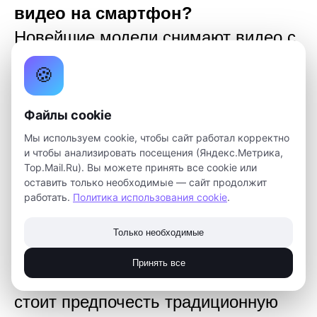
видео на смартфон?
Новейшие модели снимают видео с
разрешением 4К и даже 8К. Они
🍪
становятся все лучше и лучше,
используя вычислительную
Файлы cookie
фотографию, чтобы преодолеть
Мы используем cookie, чтобы сайт работал корректно
и чтобы анализировать посещения (Яндекс.Метрика,
ограничения. При этом смартфон
Top.Mail.Ru). Вы можете принять все cookie или
всегда с вами, идеально подходит
оставить только необходимые — сайт продолжит
работать.
Политика использования cookie
.
для путешествий и повседневной
съемки.
Только необходимые
Однако на самом деле существует
Принять все
множество причин, по которым
стоит предпочесть традиционную