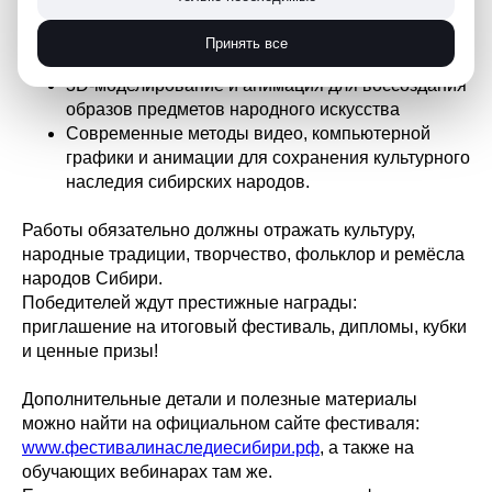
VR/AR-технологии в показе истории
ремесленных традиций и создании уникальных
Принять все
изделий
3D-моделирование и анимация для воссоздания
образов предметов народного искусства
Современные методы видео, компьютерной
графики и анимации для сохранения культурного
наследия сибирских народов.
Работы обязательно должны отражать культуру,
народные традиции, творчество, фольклор и ремёсла
народов Сибири.
Победителей ждут престижные награды:
приглашение на итоговый фестиваль, дипломы, кубки
и ценные призы!
Дополнительные детали и полезные материалы
можно найти на официальном сайте фестиваля:
www.фестивалинаследиесибири.рф
, а также на
обучающих вебинарах там же.