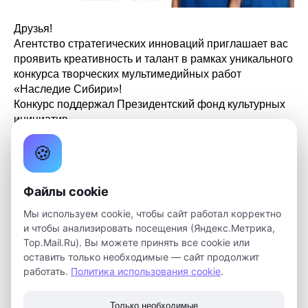
Друзья!
Агентство стратегических инноваций приглашает вас
проявить креативность и талант в рамках уникального
конкурса творческих мультимедийных работ
«Наследие Сибири»!
Конкурс поддержал Президентский фонд культурных
инициатив.
🍪
Цель мероприятия – привлечь внимание к богатству
традиционных народных промыслов Сибири
посредством инновационных мультимедийных
Файлы cookie
технологий, развить интерес молодых талантов к
нашей культуре.
Мы используем cookie, чтобы сайт работал корректно
и чтобы анализировать посещения (Яндекс.Метрика,
Важная информация о конкурсе: заявки принимаются
Top.Mail.Ru). Вы можете принять все cookie или
с 16 февраля по 5 апреля. Участником можно стать в
оставить только необходимые — сайт продолжит
возрастном диапазоне от 7 до 35 лет включительно.
работать.
Политика использования cookie
.
Номинации конкурса:
Только необходимые