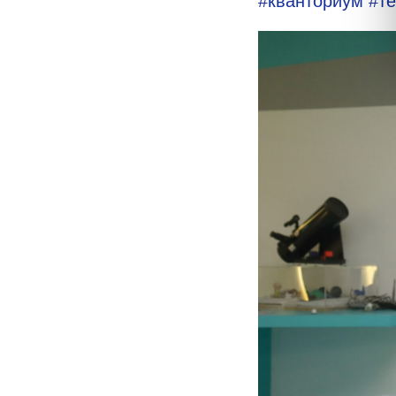
#кванториум
#т