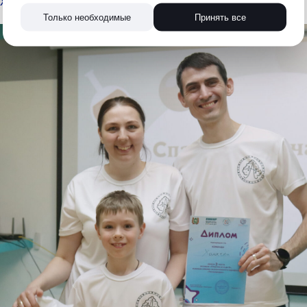
ехнопредки
#СИБУР
#Формула_хороших_дел
Только необходимые
Принять все