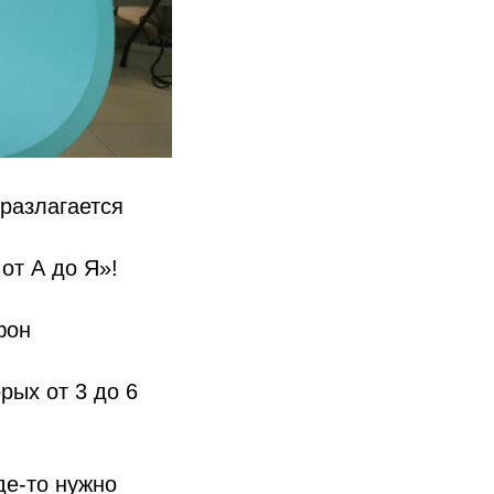
 разлагается
от А до Я»!
фон
рых от 3 до 6
де-то нужно