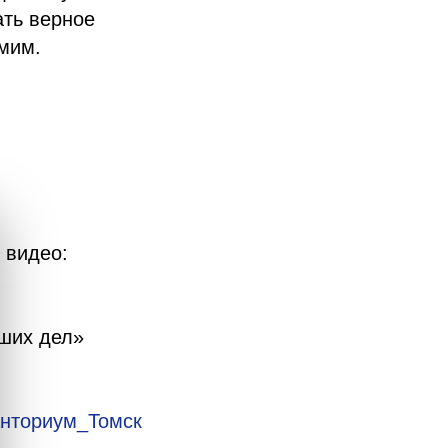
ать верное
амим.
 видео:
ших дел»
нториум_Томск