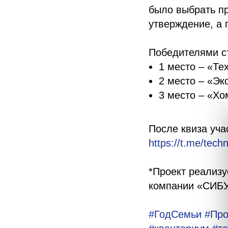
было выбрать пр
утверждение, а 
Победителями с
1 место – «Те
2 место – «Эк
3 место – «Хо
После квиза уча
https://t.me/tech
*Проект реализ
компании «СИБ
#ГодСемьи
#Пр