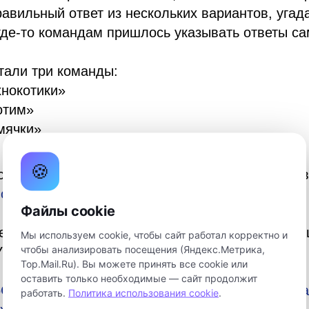
авильный ответ из нескольких вариантов, угад
где-то командам пришлось указывать ответы с
тали три команды:
хнокотики»
отим»
мячки»
🍪
стники поделились впечатлениями – смотрите в
nopredki
Файлы cookie
уется при поддержке программы «Формула хоро
Мы используем cookie, чтобы сайт работал корректно и
чтобы анализировать посещения (Яндекс.Метрика,
УР»
Top.Mail.Ru). Вы можете принять все cookie или
оставить только необходимые — сайт продолжит
оСемью
#ГодСемьи2024
#кванториумтомск
#Ква
работать.
Политика использования cookie
.