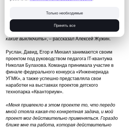
«Ребята предложили интересный вариант
управления при помощи любых гаджетов. Если у вас
Только необходимые
установлена программа, мастер или руководитель
подразделения может с телефона управлять –
Принять все
какие участки осветить больше или меньше, а
какие выключить»
, – рассказал Алексей Жужин.
Руслан, Давид, Егор и Михаил занимаются своим
проектом под руководством педагога IT-квантума
Николая Булахова. Команда принимала участие в
финале федерального конкурса «Инженериада
УГМК», а также успешно представляла свои
наработки на выставках проектов детского
технопарка «Кванториум».
«Меня привлекло в этом проекте то, что передо
мной стояла какая-то конкретная задача, и мой
проект мог действительно применяться. Гораздо
ближе мне та работа, которая действительно