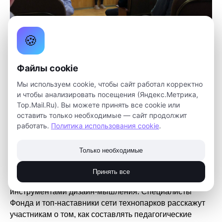
🍪
С 15 по 20 апреля 2019 года в Томске проходит
образовательная сессия для наставников сети
Файлы cookie
детских технопарков «Кванториум». В ней принимают
Мы используем cookie, чтобы сайт работал корректно
участие представители технопарков из 22 регионов
и чтобы анализировать посещения (Яндекс.Метрика,
страны. Организатором образовательной сессии
Top.Mail.Ru). Вы можете принять все cookie или
выступает ФГАУ «Фонд новых форм развития
оставить только необходимые — сайт продолжит
образования» – федеральный оператор сети детских
работать.
Политика использования cookie
.
технопарков «Кванториум».
Только необходимые
Участники сессии узнают о миссии, задачах и
перспективных проектах Фонда, освоят современные
Принять все
методики генерации идей, познакомятся с
инструментами дизайн-мышления. Специалисты
Фонда и топ-наставники сети технопарков расскажут
участникам о том, как составлять педагогические