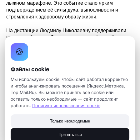
лыжном марафоне. Это событие стало ярким
подтверждением её силы духа, выносливости и
стремления к здоровому образу жизни.
На дистанции Людмилу Николаевну поддерживали
коллеги и близкие. Они восхищались её волей к
победе и настойчивостью, которые позволили
🍪
преодолеть все трудности на пути к финишу.
Участие в лыжном марафоне — это не только
Файлы cookie
проверка физической подготовки, но и возможность
укрепить силу духа и волю к победе. Людмила
Мы используем cookie, чтобы сайт работал корректно
Николаевна показала, что спорт может стать мощным
и чтобы анализировать посещения (Яндекс.Метрика,
стимулом для достижения целей и преодоления себя.
Top.Mail.Ru). Вы можете принять все cookie или
оставить только необходимые — сайт продолжит
работать.
Политика использования cookie
.
Мы гордимся тем, что в нашем коллективе работают
такие целеустремлённые и энергичные люди, как
Людмила Николаевна. Её пример вдохновляет нас на
Только необходимые
заботу о своём здоровье и стремление к новым
достижениям.
Принять все