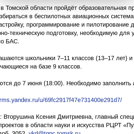
 в Томской области пройдёт образовательная 
разбираться в беспилотных авиационных система
настройку, программирование и пилотирование д
но-техническую подготовку, необходимую для у
по БАС.
ашаются школьники 7–11 классов (13–17 лет) и
чающиеся на базе 9 классов.
тся до 7 июня (18:00). Необходимо заполнить 
forms.yandex.ru/u/69fc2917f47e731400e291d7/
: Вторушина Ксения Дмитриевна, главный спец
роектов в области науки и искусства РЦРТ «П
доб. 3052,
vkd@tgpc.tomsk.ru
.