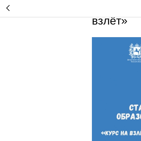
Дроны жд
взлёт»