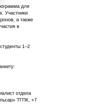
программа для
х. Участники
ронов, а также
частия в
 студенты 1–2
анкету:
иалист отдела
ульсар» ТГПК, +7