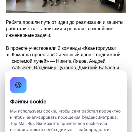
Ребята прошли путь от идеи до реализации и защиты,
работали с наставниками и решали сложнейшие
инженерные задачи.
В проекте участвовали 2 команды «Кванториума»:
️Команда проекта «Съёмочный дрон с подвижной
системой лучей» — Никита Лядов, Андрей
Албычев, Владимир Цуканов, Дмитрий Бабаев и
Павел Максимов
️Михаил Миляков с проектом «Тандемный элемент
🍪
питания из источников тока с разными
показателями токоотдачи» (ТЭП)
Файлы cookie
После завершения работы над проектом
Мы используем cookie, чтобы сайт работал корректно
кванторианцы выступили на XXII Международной
и чтобы анализировать посещения (Яндекс.Метрика,
школе-конференции «Инноватика – 2026». Михаил
Top.Mail.Ru). Вы можете принять все cookie или
Миляков с проектом ТЭП занял почётное 3 место!
оставить только необходимые — сайт продолжит