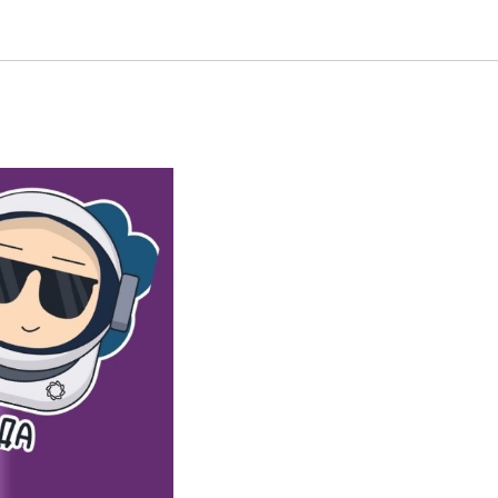
адач НТО