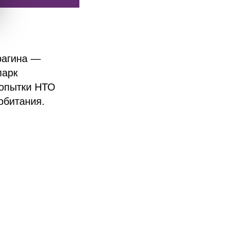
рагина —
парк
попытки НТО
обитания.