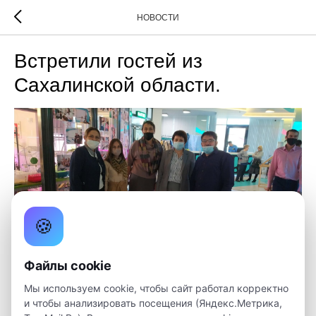
НОВОСТИ
Встретили гостей из
Сахалинской области.
🍪
Файлы cookie
Мы используем cookie, чтобы сайт работал корректно
В стенах Детского технопарка «Кванториум»
и чтобы анализировать посещения (Яндекс.Метрика,
состоялась партнёрская встреча с руководителями и