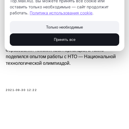
Top.Mail.Ru). Вы можете принять все cookie или
методистами Регионального модельного центра
оставить только необходимые — сайт продолжит
дополнительного образования детей Сахалинской
работать.
Политика использования cookie
.
области.
Только необходимые
Встречу для коллег провёл Иван Медведев,
заместитель директора по проектной деятельности и
Принять все
внешним связям. Он рассказал как устроена система
образования томских кванторианцев, а также
поделился опытом работы с НТО — Национальной
технологической олимпиадой.
2021-09-30 12:22