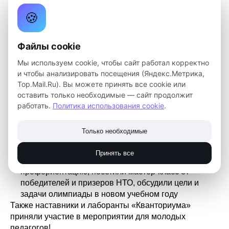
своей организации
🍪
Площадка по БПЛА, на которой педагоги смогли
познакомиться с практикой организации
образовательных программ и мероприятий по
Файлы cookie
беспилотным летательным аппаратам. Очень
актуальная тема, которая собрала много
Мы используем cookie, чтобы сайт работал корректно
заинтересованных участников!
и чтобы анализировать посещения (Яндекс.Метрика,
Клуб настольных игр, где можно было
Top.Mail.Ru). Вы можете принять все cookie или
познакомиться с разработками «Кванториума»:
оставить только необходимые — сайт продолжит
настольными играми по проектной деятельности,
работать.
Политика использования cookie
.
на инженерную и научную темы. Все это участники
могут применить и в своей работе
Только необходимые
Дискуссионная площадка «Делимся энергией НТО»
– педагоги попробовали инновационные
Принять все
педагогические инструменты, направленные на
профориентацию, посетили мастер-класс от
победителей и призеров НТО, обсудили цели и
задачи олимпиады в новом учебном году
Также наставники и лаборанты «Кванториума»
приняли участие в мероприятии для молодых
педагогов!