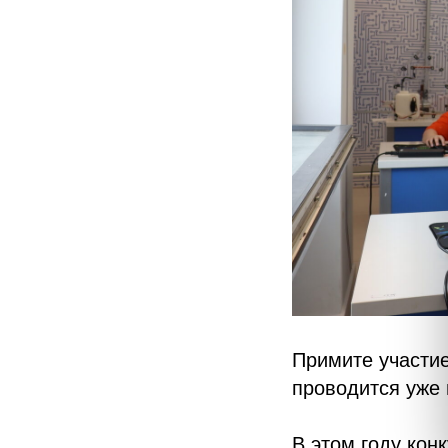
Примите участие
проводится уже 
В этом году кон