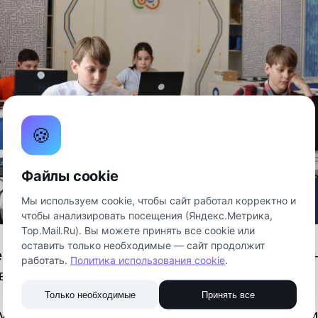
🍪
Файлы cookie
Мы используем cookie, чтобы сайт работал корректно и
чтобы анализировать посещения (Яндекс.Метрика,
Top.Mail.Ru). Вы можете принять все cookie или
оставить только необходимые — сайт продолжит
 во всероссийском конкурсе Кружкового движе
работать.
Политика использования cookie
.
в 4 раз.
Только необходимые
Принять все
курс пройдет по 2 направлениям: «Создатели» и