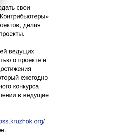
одать свои
 «Контрибьютеры»
роектов, делая
проекты.
лей ведущих
тью о проекте и
достижения
оторый ежегодно
ого конкурса
плении в ведущие
foss.kruzhok.org/
ое.