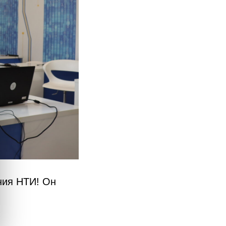
ния НТИ! Он