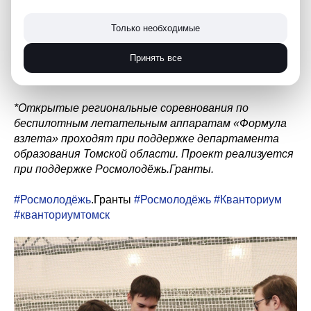
работу, стремление к развитию и высокий уровень
подготовки!
Только необходимые
Именно благодаря вашему вкладу проект «Формула
Принять все
взлёта» стал ярким, содержательным и по-
настоящему значимым событием.
*Открытые региональные соревнования по
беспилотным летательным аппаратам «Формула
взлета» проходят при поддержке департамента
образования Томской области. Проект реализуется
при поддержке Росмолодёжь.Гранты.
#Росмолодёжь
.Гранты
#Росмолодёжь
#Кванториум
#кванториумтомск