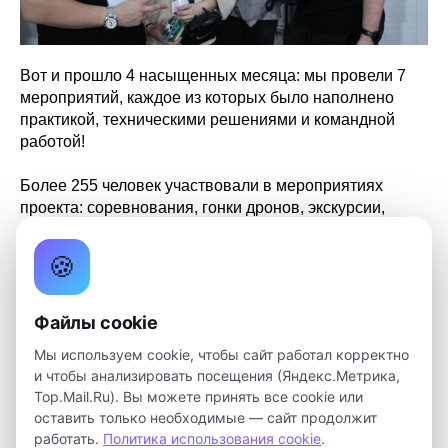
Вот и прошло 4 насыщенных месяца: мы провели 7
мероприятий, каждое из которых было наполнено
практикой, техническими решениями и командной
работой!
Более 255 человек участвовали в мероприятиях
проекта: соревнования, гонки дронов, экскурсии,
выставка и образовательные видеоролики.
🍪
Благодарим наших партнеров:
ФИТ ТГУ
,
Федерация
гонок Дронов Томской области
, НПЦ БАС,
Департамент образования Томской области
, и
Файлы cookie
компании ООО НЦ Полюс и ООО Прикладная
Мы используем cookie, чтобы сайт работал корректно
робототехника
и чтобы анализировать посещения (Яндекс.Метрика,
Top.Mail.Ru). Вы можете принять все cookie или
Выражаем искреннюю благодарность всем
оставить только необходимые — сайт продолжит
участникам и организаторам проекта за активную
работать.
Политика использования cookie
.