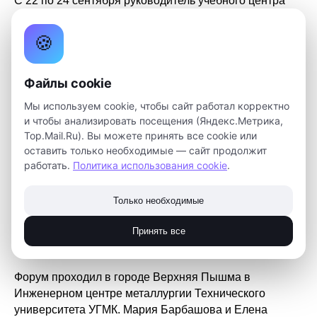
С 22 по 24 сентября руководитель учебного центра
детского технопарка «Кванториум» Мария Барбашова
и педагог Аэроквантума Елена Селиверстова
🍪
приняли участие в форуме, посвященном запуску
конкурса «Инженериада». Научно-технический
конкурс «Инженериада» – это часть большого проекта
Файлы cookie
УГМК, направленного на поиск, отбор и
Мы используем cookie, чтобы сайт работал корректно
профориентацию талантливых детей. Это уникальный
и чтобы анализировать посещения (Яндекс.Метрика,
конкурс, благодаря которому в одной команде смогут
Top.Mail.Ru). Вы можете принять все cookie или
собраться дети, инженеры и преподаватели.
оставить только необходимые — сайт продолжит
Школьники будут получать задачи от предприятий
работать.
Политика использования cookie
.
УГМК, в число которых также входит томская
компания «Сибкабель». У наших кванторианцев
Только необходимые
появляется реальная возможность принять участие в
«Инженериаде» и получить опыт работы с крупными
Принять все
предприятиями.
Форум проходил в городе Верхняя Пышма в
Инженерном центре металлургии Технического
университета УГМК. Мария Барбашова и Елена