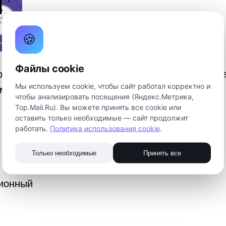
🍪
Файлы cookie
иглашает школьников 1-11 классов принять уч
Мы используем cookie, чтобы сайт работал корректно и
м соревновании по программированию «Coding 
чтобы анализировать посещения (Яндекс.Метрика,
Top.Mail.Ru). Вы можете принять все cookie или
оставить только необходимые — сайт продолжит
работать.
Политика использования cookie
.
Только необходимые
Принять все
ионный