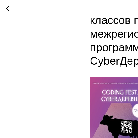
«Квантор
классов 
межрегио
программ
CyberДер