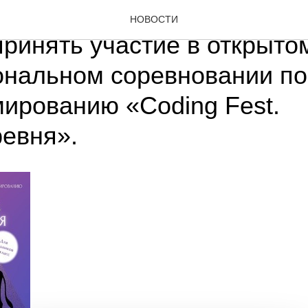
иум» приглашает школьник
НОВОСТИ
принять участие в открыто
нальном соревновании по
ированию «Coding Fest.
евня».