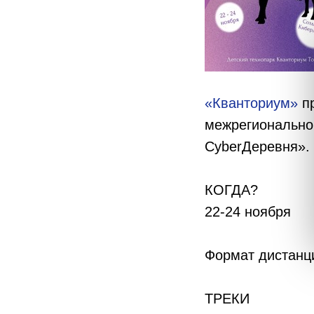
«Кванториум»
пр
межрегионально
CyberДеревня».
КОГДА?
22-24 ноября
Формат дистанц
ТРЕКИ