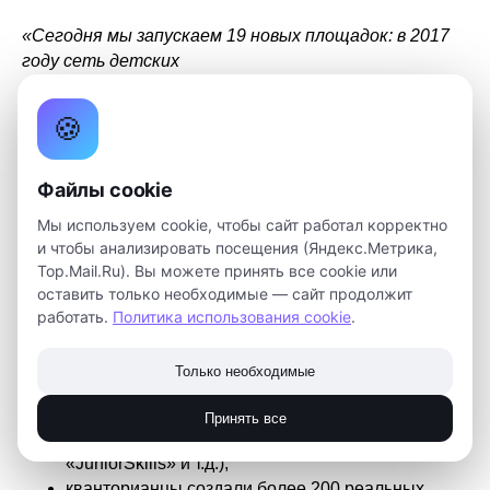
«Сегодня мы запускаем 19 новых площадок: в 2017
году сеть детских
технопарков
«Кванториум»
представлена в 36
регионах России, 45 000 кванторианцев начнут свое
🍪
обучение и свыше 400 000 российских школьников
будут вовлечены в кванторианское движение. В 2018
году детские технопарки
«Кванториум»
будут
Файлы cookie
представлены уже в 70 регионах
», -
Мы используем cookie, чтобы сайт работал корректно
рассказала
Марина Ракова
, руководитель Фонда
и чтобы анализировать посещения (Яндекс.Метрика,
новых форм развития образования.
Top.Mail.Ru). Вы можете принять все cookie или
оставить только необходимые — сайт продолжит
По словам идеолога и руководителя сети детских
работать.
Политика использования cookie
.
технопарков «Кванториум» Марины Раковой, за этот
год кванторианцы показали впечатляющие успехи:
Только необходимые
более 50 стали победителями и призерами
инженерных международных и всероссийских
Принять все
соревнований (олимпиада НТИ, чемпионаты
«JuniorSkills» и т.д.);
кванторианцы создали более 200 реальных,