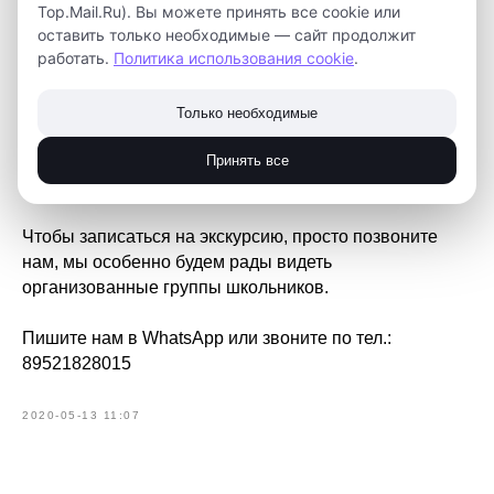
Top.Mail.Ru). Вы можете принять все cookie или
оставить только необходимые — сайт продолжит
работать.
Политика использования cookie
.
Если вы хотите посмотреть на наш технопарк изнутри,
увидеть наши квантумы, узнать, что изучают наши
Только необходимые
ребята, какими проектами они занимаются и как им
помогает наш цех, то мы ждём вас. С удовольствием
Принять все
ответим на все ваши вопросы
Чтобы записаться на экскурсию, просто позвоните
нам, мы особенно будем рады видеть
организованные группы школьников.
Пишите нам в WhatsApp или звоните по тел.:
89521828015
2020-05-13 11:07