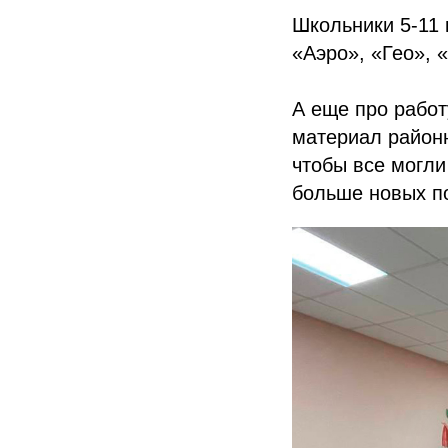
Школьники 5-11
«Аэро», «Гео», 
А еще про рабо
материал район
чтобы все могл
больше новых п