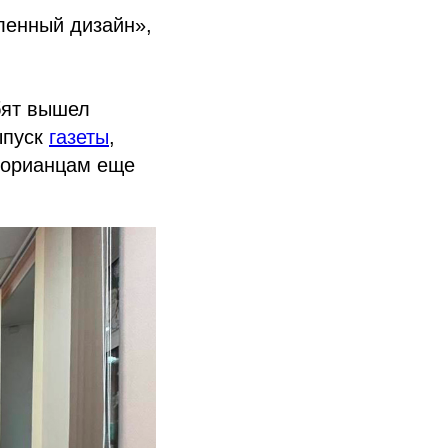
ленный дизайн»,
бят вышел
ыпуск
газеты
,
торианцам еще