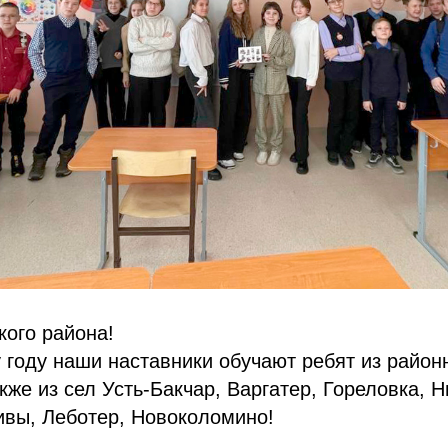
кого района!
 году наши наставники обучают ребят из район
кже из сел Усть-Бакчар, Варгатер, Гореловка, Н
ивы, Леботер, Новоколомино!