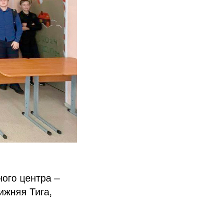
ного центра –
ижняя Тига,