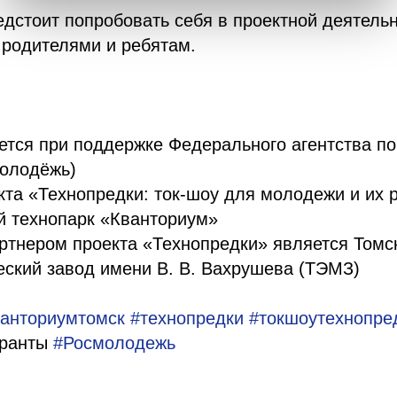
дстоит попробовать себя в проектной деятельн
 родителями и ребятам.
ется при поддержке Федерального агентства п
олодёжь)
та «Технопредки: ток-шоу для молодежи и их 
й технопарк «Кванториум»
ртнером проекта «Технопредки» является Томс
еский завод имени В. В. Вахрушева (ТЭМЗ)
ванториумтомск
#технопредки
#токшоутехнопре
Гранты
#Росмолодежь