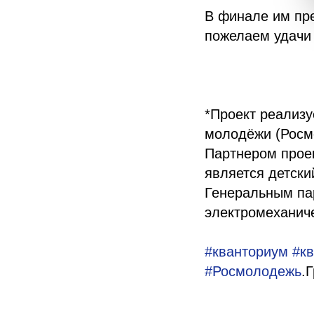
В финале им пре
пожелаем удачи
*Проект реализу
молодёжи (Росм
Партнером проек
является детски
Генеральным па
электромеханич
#кванториум
#к
#Росмолодежь
.