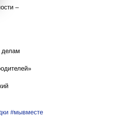
ости –
о делам
родителей»
кий
дки
#мывместе