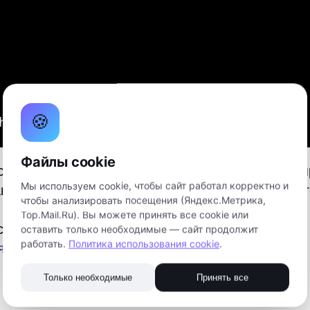
🍪
Файлы cookie
я к финалу нашего семейного ток-шоу «Техноп
Мы используем cookie, чтобы сайт работал корректно и
гаем посмотреть визитки наших финалистов – г
чтобы анализировать посещения (Яндекс.Метрика,
Top.Mail.Ru). Вы можете принять все cookie или
стали:
оставить только необходимые — сайт продолжит
работать.
Политика использования cookie
.
я
Только необходимые
Принять все