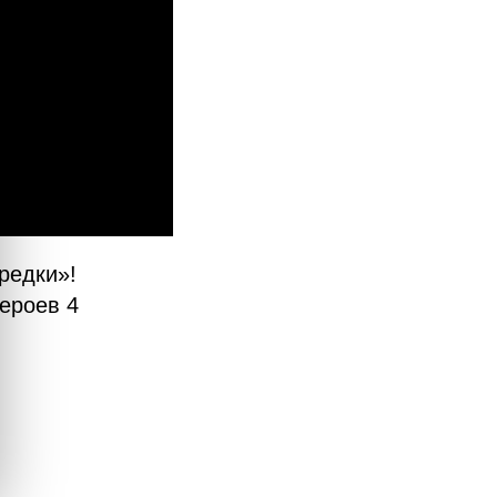
редки»!
ероев 4