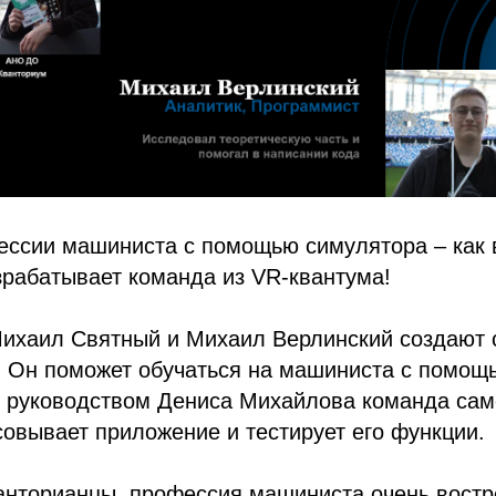
ессии машиниста с помощью симулятора – как 
зрабатывает команда из VR-квантума!
Михаил Святный и Михаил Верлинский создают 
 Он поможет обучаться на машиниста с помощ
д руководством Дениса Михайлова команда сам
совывает приложение и тестирует его функции.
анторианцы, профессия машиниста очень востр