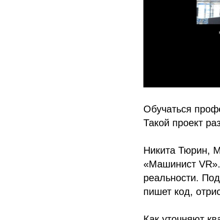
Обучаться проф
Такой проект ра
Никита Тюрин, 
«Машинист VR».
реальности. По
пишет код, отри
Как уточняют кв