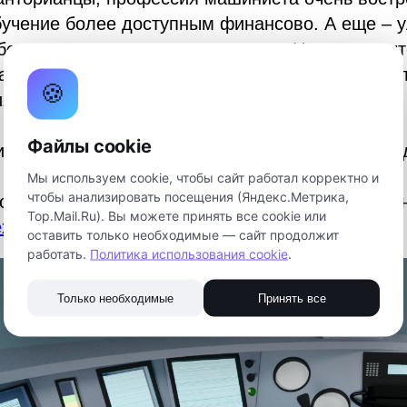
бучение более доступным финансово. А еще – 
боту по управлению транспортом. Например, ч
ановке приложения можно было увидеть, как в
🍪
я.
Файлы cookie
 заказчиками проекта могут быть учебные зав
Мы используем cookie, чтобы сайт работал корректно и
чтобы анализировать посещения (Яндекс.Метрика,
рототип симулятора, посмотреть на него можно 
Top.Mail.Ru). Вы можете принять все cookie или
expotechjunior.ru/mashinistvr
оставить только необходимые — сайт продолжит
работать.
Политика использования cookie
.
Только необходимые
Принять все