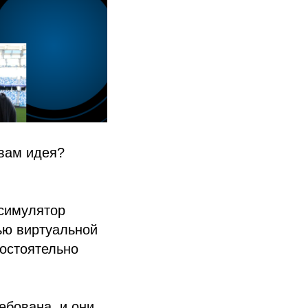
вам идея?
симулятор
ью виртуальной
остоятельно
ебована, и они