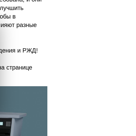
улучшить
тобы в
лияют разные
едения и РЖД!
на странице