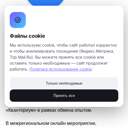
🍪
Файлы cookie
Мы используем cookie, чтобы сайт работал корректно
РЕЖИМ ОНЛАЙН: КАК ПРОХОДИТ ОБМЕН
и чтобы анализировать посещения (Яндекс.Метрика,
Top.Mail.Ru). Вы можете принять все cookie или
ОПЫТОМ НА САМОИЗОЛЯЦИИ
оставить только необходимые — сайт продолжит
работать.
Политика использования cookie
.
Представители детских технопарков
«Кванториум» со всей страны обменялись своим
Только необходимые
опытом в онлайн режиме.
Принять все
Работу в дистанционном режиме и не только на днях
обсудили представители детских технопарков
«Кванториум» в рамках обмена опытом.
В межрегиональном онлайн мероприятии,