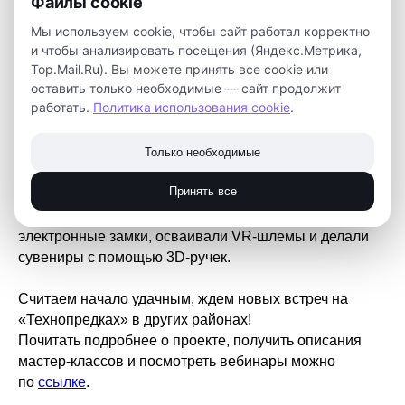
Файлы cookie
Мы используем cookie, чтобы сайт работал корректно
и чтобы анализировать посещения (Яндекс.Метрика,
Top.Mail.Ru). Вы можете принять все cookie или
Родители из села Каргасок первыми из области
оставить только необходимые — сайт продолжит
присоединились к нашему проекту «Технопредки».
работать.
Политика использования cookie
.
С 9 по 19 марта наставники «Мобильного
кванториума» провели мероприятия для взрослых.
Присоединились не только родители школьников и
Только необходимые
детсадовцев, а также бабушки и дедушки!
Принять все
Вместе с детьми взрослые изготавливали
электронные замки, осваивали VR-шлемы и делали
сувениры с помощью 3D-ручек.
Считаем начало удачным, ждем новых встреч на
«Технопредках» в других районах!
Почитать подробнее о проекте, получить описания
мастер-классов и посмотреть вебинары можно
по
ссылке
.