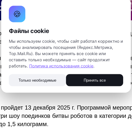
🍪
Файлы cookie
обствует продвижению инженерной мысли как 
держки современных цифровых технологий.
Мы используем cookie, чтобы сайт работал корректно и
чтобы анализировать посещения (Яндекс.Метрика,
Top.Mail.Ru). Вы можете принять все cookie или
ых этапа Чемпионата прошли на территории Пе
оставить только необходимые — сайт продолжит
инградской и Свердловской областей, в котор
работать.
Политика использования cookie
.
анд со всего мира, из них только 32 команды вс
Только необходимые
Принять все
, чтобы побороться за титул чемпиона битвы р
пройдет 13 декабря 2025 г. Программой мероп
ри шоу поединков битвы роботов в категории д
до 1,5 килограмм.