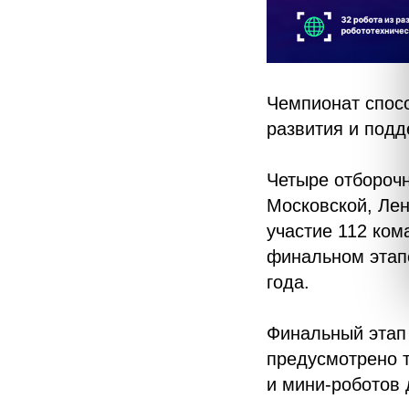
Чемпионат спос
развития и под
Четыре отборочн
Московской, Лен
участие 112 ком
финальном этапе
года.
Финальный этап 
предусмотрено т
и мини-роботов 