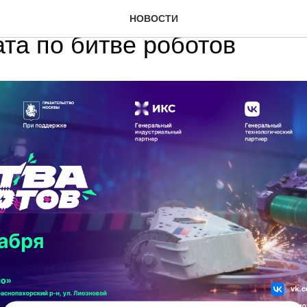
ый этап Международного
НОВОСТИ
та по битве роботов