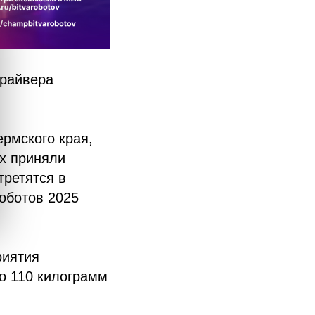
драйвера
рмского края,
ых приняли
третятся в
оботов 2025
риятия
о 110 килограмм