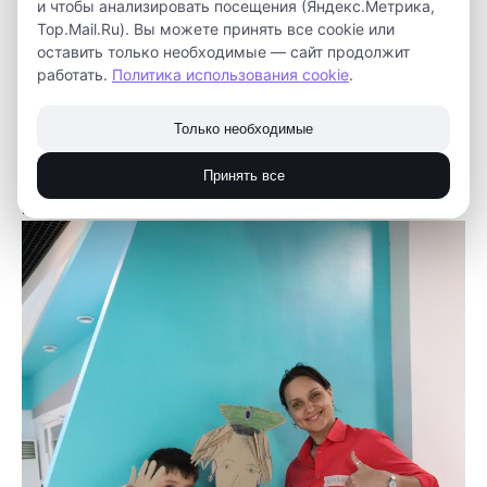
и чтобы анализировать посещения (Яндекс.Метрика,
автором идей проектов, и воплотить их в жизнь.
Top.Mail.Ru). Вы можете принять все cookie или
оставить только необходимые — сайт продолжит
На нашем сайте можно найти много полезного для
работать.
Политика использования cookie
.
родителей - вебинары и мастер-
классы:
https://kvantoriumtomsk.ru/technopredki
Только необходимые
*Проект реализуется при финансовой поддержке
Принять все
Администрации Томской области и Фонда
президентских грантов.