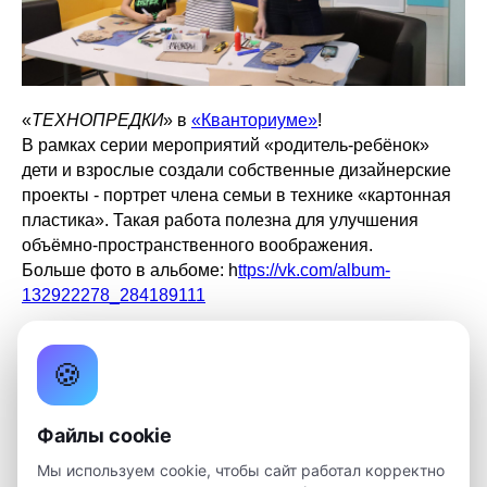
«
ТЕХНОПРЕДКИ
» в
«Кванториуме»
!
В рамках серии мероприятий «родитель-ребёнок»
дети и взрослые создали собственные дизайнерские
проекты - портрет члена семьи в технике «картонная
пластика». Такая работа полезна для улучшения
объёмно-пространственного воображения.
Больше фото в альбоме: h
ttps://vk.com/album-
132922278_284189111
🍪
Проект
«
Технопредки
» - серия мероприятий для родителей,
которые смогут открыть для себя заново
Файлы cookie
современный технологический мир, найти новые
темы для разговоров со своими детьми и стать
Мы используем cookie, чтобы сайт работал корректно