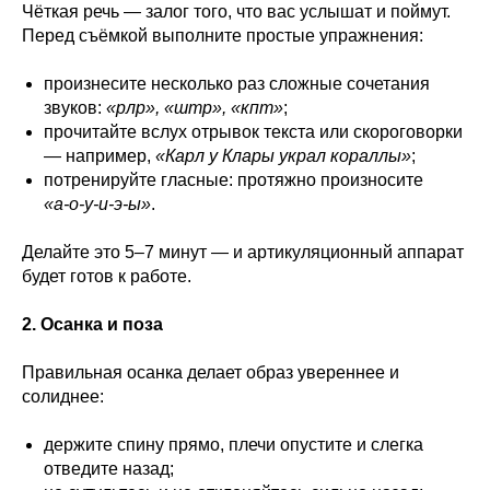
Чёткая речь — залог того, что вас услышат и поймут.
Перед съёмкой выполните простые упражнения:
произнесите несколько раз сложные сочетания
звуков:
«рлр», «штр», «кпт»
;
прочитайте вслух отрывок текста или скороговорки
— например,
«Карл у Клары украл кораллы»
;
потренируйте гласные: протяжно произносите
«а‑о‑у‑и‑э‑ы»
.
Делайте это 5–7 минут — и артикуляционный аппарат
будет готов к работе.
2. Осанка и поза
Правильная осанка делает образ увереннее и
солиднее:
держите спину прямо, плечи опустите и слегка
отведите назад;