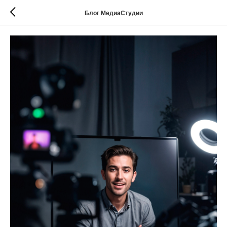
Блог МедиаСтудии