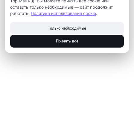
Top.Mail.Ru). Вы можете принять все cookie или
технопарка «Кванториум» (Людмила Ларина, Дмитрий
оставить только необходимые — сайт продолжит
Брагин, Арман Бояхчян, Артур Тян) отправятся на
работать.
Политика использования cookie
.
площадки проведения проектной смены, где выступят
в качестве экспертов.
Только необходимые
2018-03-26 17:52
Принять все