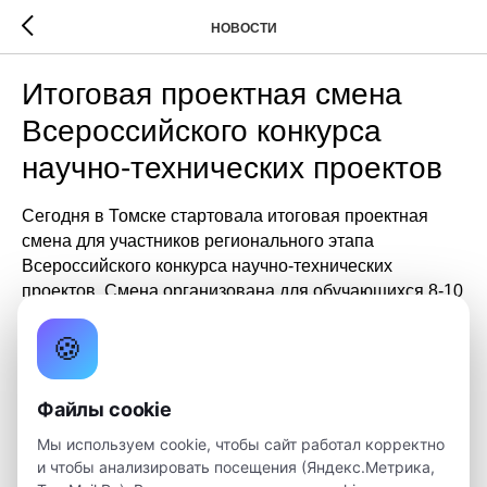
НОВОСТИ
Итоговая проектная смена
Всероссийского конкурса
научно-технических проектов
Сегодня в Томске стартовала итоговая проектная
смена для участников регионального этапа
Всероссийского конкурса научно-технических
проектов. Смена организована для обучающихся 8-10
классов образовательных организаций Томской
🍪
области.
В смене примут участие около 50 школьников и
Файлы cookie
педагогов образовательных организаций Томской
области. Ребятам предстоит защищать свои проекты
Мы используем cookie, чтобы сайт работал корректно
по пяти направлениям конкурса. Сотрудники детского
и чтобы анализировать посещения (Яндекс.Метрика,