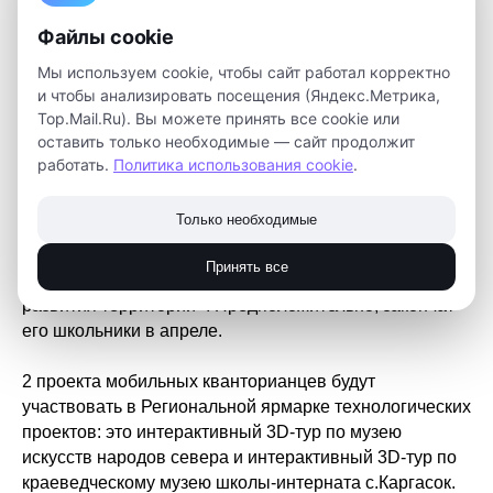
Файлы cookie
Мы используем cookie, чтобы сайт работал корректно
и чтобы анализировать посещения (Яндекс.Метрика,
Команда мобильного детского технопарка на выезде в
Top.Mail.Ru). Вы можете принять все cookie или
самом отдаленном районе проекта – в Каргасокском!
оставить только необходимые — сайт продолжит
Наставники работают со школьниками трех
работать.
Политика использования cookie
.
населенных пунктов: Каргасок, Новоюгино и Павлово.
Только необходимые
Педагоги с ребятами начали работу над проектом
QGIS. Это профессиональная геоинформационная
Принять все
система, на базе которой начали проект «Мастер-план
развития территорий». Предположительно, закончат
его школьники в апреле.
2 проекта мобильных кванторианцев будут
участвовать в Региональной ярмарке технологических
проектов: это интерактивный 3D-тур по музею
искусств народов севера и интерактивный 3D-тур по
краеведческому музею школы-интерната с.Каргасок.