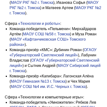
(
МАОУ РКГ №2 г. Томска
), Иванова Софья (
МАОУ
РКГ №2 г. Томска
) и Матвеев Артем (
МАОУ РКГ №2
г. Томска
).
Сфера
«Технологии и роботы»
:
Команда-победитель «Пельмени»: Мирхайдаров
Артём (
МАОУ СОШ №58 г. Томска
) и Муза Роман
(
МАОУ «Кафтанчиковская СОШ» Томского
района»
).
Команда-призёр «КМС»: Дубинин Роман (
ОГАОУ
«Губернаторский Светленский лицей»
), Лабунин
Владислав (
ОГАОУ «Губернаторский Светленский
лицей»
) и Сытник Андрей (
МАОУ Сибирский лицей
г. Томска
).
Команда-призёр «Капибара»: Лагонская Алёна
(
МАОУ Гимназия №13 г. Томска
) и Чех Мария
(
МАОУ СОШ №4 им. И.С. Черных г. Томска
).
Сфера «Технологии и компьютерные игры»:
Команда-победитель «Умножители»: Рябков Лев