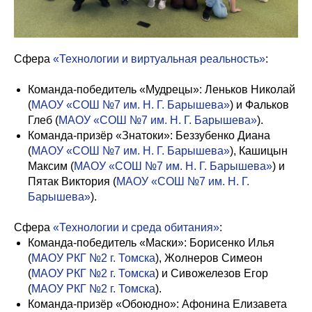
Сфера
«Технологии и виртуальная реальность»
:
Команда-победитель «Мудрецы»: Леньков Николай
(
МАОУ «СОШ №7 им. Н. Г. Барышева»
) и Фальков
Глеб (
МАОУ «СОШ №7 им. Н. Г. Барышева»
).
Команда-призёр «Знатоки»: Беззубенко Диана
(
МАОУ «СОШ №7 им. Н. Г. Барышева»
), Кашицын
Максим (
МАОУ «СОШ №7 им. Н. Г. Барышева»
) и
Пятак Виктория (
МАОУ «СОШ №7 им. Н. Г.
Барышева»
).
Сфера
«Технологии и среда обитания»
:
Команда-победитель «Маски»: Борисенко Илья
(
МАОУ РКГ №2 г. Томска
), Жолнеров Симеон
(
МАОУ РКГ №2 г. Томска
) и Сивожелезов Егор
(
МАОУ РКГ №2 г. Томска
).
Команда-призёр «Обоюдно»: Афонина Елизавета