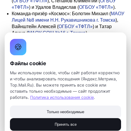
(
ОГБОУ «ТФТЛ»
), Степанов Климентий (
ОГБОУ
«ТФТЛ»
) и Удалов Владислав (
ОГБОУ «ТФТЛ»
).
Команда-призёр «Космос»: Болотин Михаил (
МАОУ
Лицей №8 имени Н.Н. Рукавишникова г. Томска
),
Вайнштейн Алексей (
ОГБОУ «ТФТЛ»
) и Татар
Арина (
МАОУ СОШ №16 г. Томска
).
🍪
Сфера
«Технологии и искусственный интеллект»
:
Команда-победитель «Обычные»: Израев Давид
(
МАОУ СОШ №40 г. Томска
), Марасанов Мирослав
Файлы cookie
(
МБОУ «Зоркальцевская СОШ» Томского района
) и
Негодин Андрей (
МАОУ СОШ №50 г. Томска
).
Мы используем cookie, чтобы сайт работал корректно
Команда-призёр «Гений Евгений»: Долгоруков
и чтобы анализировать посещения (Яндекс.Метрика,
Степан (
МАОУ Гимназия №29 г. Томска
), Павлюк
Top.Mail.Ru). Вы можете принять все cookie или
Иван (
МАОУ Гимназия №6 г. Томска
) и Ситников
оставить только необходимые — сайт продолжит
работать.
Михаил (
Политика использования cookie
МАОУ СОШ №35 г. Томска
).
.
Команда-призёр «Квантобусы»: Кулябко Руслан
(
МАОУ «Зональненская СОШ» Томского района
),
Только необходимые
Пучков Артем (
МАОУ «Зональненская СОШ»
Томского района
) и Томашпольский Артем (
МАОУ
Принять все
Лицей №8 имени Н.Н. Рукавишникова г. Томска
).