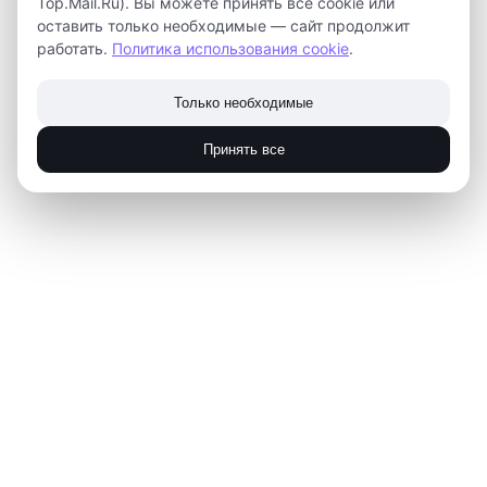
Top.Mail.Ru). Вы можете принять все cookie или
оставить только необходимые — сайт продолжит
Приглашаем на прямую трансляцию детей и
работать.
Политика использования cookie
.
родителей! Ток-шоу пройдет 28 сентября, начало - в
16.00. Присоединиться можно по
ссылке
.
Только необходимые
Принять все
2023-09-25 15:02