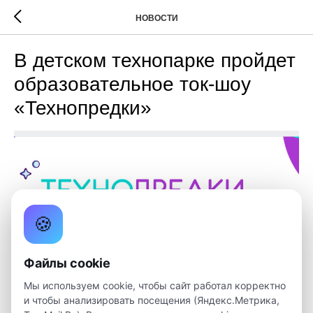
НОВОСТИ
В детском технопарке пройдет
образовательное ток-шоу
«Технопредки»
🍪
Файлы cookie
Мы используем cookie, чтобы сайт работал корректно
В Кванториуме пройдет образовательное ток-шоу в
и чтобы анализировать посещения (Яндекс.Метрика,
формате игры для детей и родителей "Технопредки".