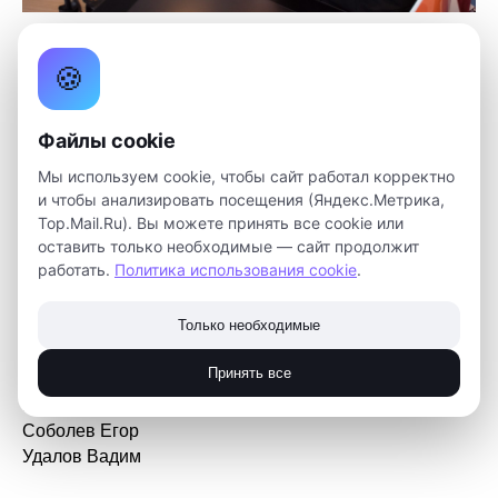
Целый месяц ребята решали задачи по теории
🍪
вероятностей, математической статистике, С++,
Ардуино и задачи на логику.
Файлы cookie
Лучшими стали Толкачев Тит и Богомолова Алина,
они завоевали диплом I степени, поздравляем вас
Мы используем cookie, чтобы сайт работал корректно
и чтобы анализировать посещения (Яндекс.Метрика,
ребята, вы молодцы!
Top.Mail.Ru). Вы можете принять все cookie или
оставить только необходимые — сайт продолжит
Диплом II степени получили:
работать.
Политика использования cookie
.
Калинников Артём
Каряка Яна
Только необходимые
Куприянец Любовь
Павлюк Владислав
Принять все
Парамзина Софья
Полубоярцев Данил
Соболев Егор
Удалов Вадим