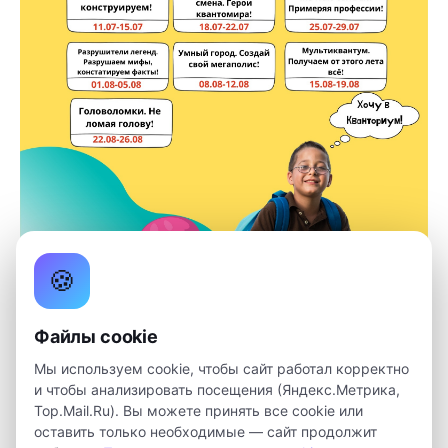
🍪
Файлы cookie
Детский технопарк «Кванториум»
открыл набор на
Мы используем cookie, чтобы сайт работал корректно
летние каникулы (для детей 7-13 лет)! Мы подготовили
и чтобы анализировать посещения (Яндекс.Метрика,
13 уникальных смен! Каждая смена будет идти 5 дней
Top.Mail.Ru). Вы можете принять все cookie или
(в конце каждой детей будут ждать крутые подарки).
оставить только необходимые — сайт продолжит