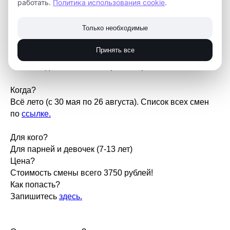
работать.
Политика использования cookie
.
Что будем делать?
Конструировать самолёт!
Только необходимые
Выращивать микрозелень!
Разрушать мифы!
Принять все
Моделировать крутые арт-обьекты!
Создавать компьютерных персонажей!
Когда?
Всё лето (с 30 мая по 26 августа). Список всех смен
по
ссылке.
Для кого?
Для парней и девочек (7-13 лет)
Цена?
Стоимость смены всего 3750 рублей!
Как попасть?
Запишитесь
здесь.