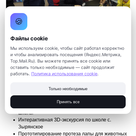
🍪
Файлы cookie
Мы используем cookie, чтобы сайт работал корректно
и чтобы анализировать посещения (Яндекс.Метрика,
В Зырянском районе обучение проходят целых шесть
Top.Mail.Ru). Вы можете принять все cookie или
школ: Михайловская, Зырянская, Причулымская,
оставить только необходимые — сайт продолжит
Чердатская, Семеновская, Высоковская.
работать.
Политика использования cookie
.
И конечно, у ребят много идей для проектов!
Только необходимые
Школьники взялись за интересные и полезные кейсы:
Принять все
Интерактивный 3D-тур по Музею Боевой Славы
школы
Интерактивная 3D-экскурсия по школе с.
Зырянское
Прототипирование протеза лапы для животных