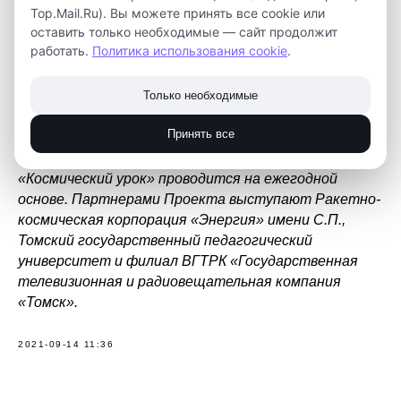
Top.Mail.Ru). Вы можете принять все cookie или
оставить только необходимые — сайт продолжит
Цель эксперимента — выяснить, как использование
работать.
Политика использования cookie
.
криогеля может помочь при выращивании растений в
космосе, как эта технология может быть использована
в космической отрасли. А итоги проекта команда
Только необходимые
представит на одном из «Космических уроков».
Принять все
Образовательно-просветительский проект
«Космический урок» проводится на ежегодной
основе. Партнерами Проекта выступают Ракетно-
космическая корпорация «Энергия» имени С.П.,
Томский государственный педагогический
университет и филиал ВГТРК «Государственная
телевизионная и радиовещательная компания
«Томск».
2021-09-14 11:36