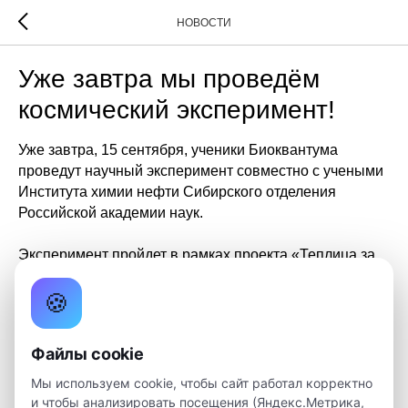
НОВОСТИ
Уже завтра мы проведём
космический эксперимент!
Уже завтра, 15 сентября, ученики Биоквантума
проведут научный эксперимент совместно с учеными
Института химии нефти Сибирского отделения
Российской академии наук.
Эксперимент пройдет в рамках проекта «Теплица за
бортом», специально к очередному «Космическому
🍪
уроку». Команда кванторианцев высадит ростки
зелени в два типа грунта: обычный и пропитанный
специальным веществом — криогелем (криотропный
Файлы cookie
полимерный материал). В дальнейшем они будут
следить за растениями: темпом их роста, состоянием
Мы используем cookie, чтобы сайт работал корректно
почвы и другими показателями.
и чтобы анализировать посещения (Яндекс.Метрика,