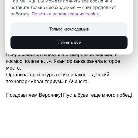
Top.Mail.Ru). Вы можете принять все cookie или
оставить только необходимые — сайт продолжит
работать.
Политика использования cookie
.
Только необходимые
Вероника Луканкина из села Вороново
Принять все
Кожевниковского района стала победительницей
Всероссийского конкурса стикерпаков «Можно в
космос полететь…». Кванторианка заняла второе
место.
Организатор конкурса стикерпаков – детский
технопарк «Кванториум» г. Ачинска.
Поздравляем Веронику! Пусть будет еще много побед!