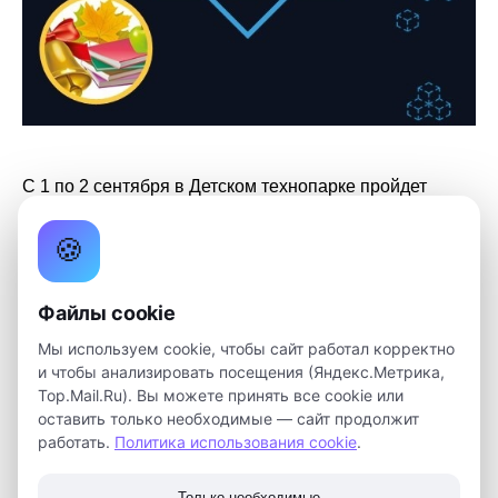
С 1 по 2 сентября в Детском технопарке пройдет
мощное погружение в мир прорывных технологий
Национальной технологической олимпиады!
🍪
Школьники (5-11 класс) узнают про все профили,
этапы и возможности НТО. Экскурсия по Кванториуму
Файлы cookie
покажет, какую подготовку выбирают победители НТО
и можно ли обычному школьнику прокачаться до
Мы используем cookie, чтобы сайт работал корректно
самого высокого уровня?
и чтобы анализировать посещения (Яндекс.Метрика,
Top.Mail.Ru). Вы можете принять все cookie или
Выполняя различные задания, вы найдете
оставить только необходимые — сайт продолжит
работать.
Политика использования cookie
.
единомышленников, познакомитесь с новыми
технологиями и поймете, какие преимущества дает
участие в НТО именно вам.
Только необходимые