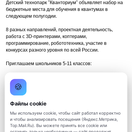
Детский технопарк "Кванториум" объявляет набор на
бюджетные места для обучения в квантумах в
следующем полугодии.
8 разных направлений, проектная деятельность,
работа с 3D-принтерами, коптерами,
программирование, робототехника, участие в
конкурсах разного уровня по всей России.
Приглашаем школьников 5-11 классов:
IT-квантум. Здесь ребята изучают сетевые технологии
и программирование на самых актуальных языках,
🍪
работают на мощных компьютерах, разрабатывают
программы и приложения.
Файлы cookie
В биоквантуме они ухаживают за редкими
Мы используем cookie, чтобы сайт работал корректно
животными, проводят эксперименты с
и чтобы анализировать посещения (Яндекс.Метрика,
микроорганизмами, используют высокоточный
Top.Mail.Ru). Вы можете принять все cookie или
микроскоп.
оставить только необходимые — сайт продолжит