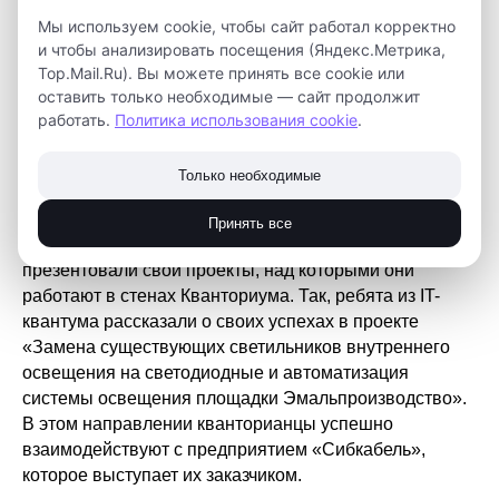
Мы используем cookie, чтобы сайт работал корректно
Игорь Дмитриев, директор детского технопарка
и чтобы анализировать посещения (Яндекс.Метрика,
«Кванториум», познакомил представителей делегации
Top.Mail.Ru). Вы можете принять все cookie или
с деятельностью организации. Он рассказал о
оставить только необходимые — сайт продолжит
проектах, которые ведутся в Кванториуме совместно
работать.
Политика использования cookie
.
с вузами и крупными предприятиями. К примеру, в
Биоквантуме перед гостями выступила О.С. Кобякова,
Только необходимые
ректор СибГМУ, которая рассказала о продуктивном
сетевом взаимодействии медицинского IT-парка и
Принять все
Кванториума. Обучающиеся детского технопарка
презентовали свои проекты, над которыми они
работают в стенах Кванториума. Так, ребята из IT-
квантума рассказали о своих успехах в проекте
«Замена существующих светильников внутреннего
освещения на светодиодные и автоматизация
системы освещения площадки Эмальпроизводство».
В этом направлении кванторианцы успешно
взаимодействуют с предприятием «Сибкабель»,
которое выступает их заказчиком.