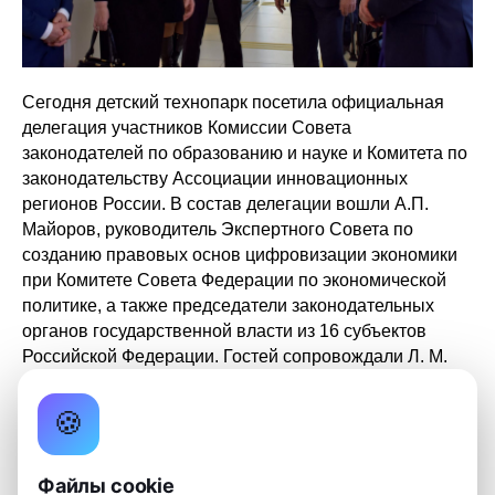
Сегодня детский технопарк посетила официальная
делегация участников Комиссии Совета
законодателей по образованию и науке и Комитета по
законодательству Ассоциации инновационных
регионов России. В состав делегации вошли А.П.
Майоров, руководитель Экспертного Совета по
созданию правовых основ цифровизации экономики
при Комитете Совета Федерации по экономической
политике, а также председатели законодательных
органов государственной власти из 16 субъектов
Российской Федерации. Гостей сопровождали Л. М.
Огородова, заместитель губернатора Томской области
по научно-образовательному комплексу, О. В.
🍪
Козловская, председатель Законодательной Думы
Томской области и И.Б. Грабцевич, начальник
Файлы cookie
Департамента общего образования Томской области.