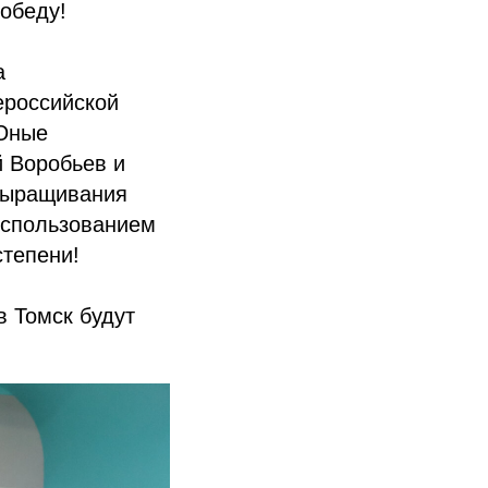
победу!
а
ероссийской
«Юные
й Воробьев и
 выращивания
использованием
степени!
в Томск будут