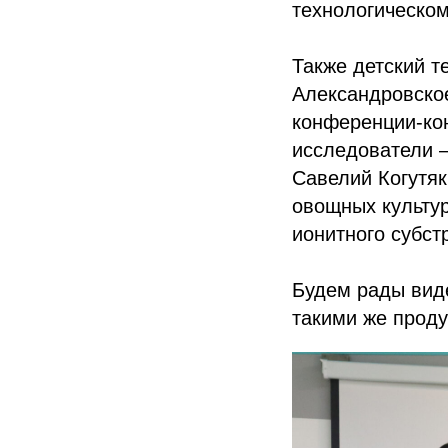
технологическом
Также детский т
Александровско
конференции-ко
исследователи –
Савелий Когутя
овощных культур
ионитного субст
Будем рады виде
такими же прод