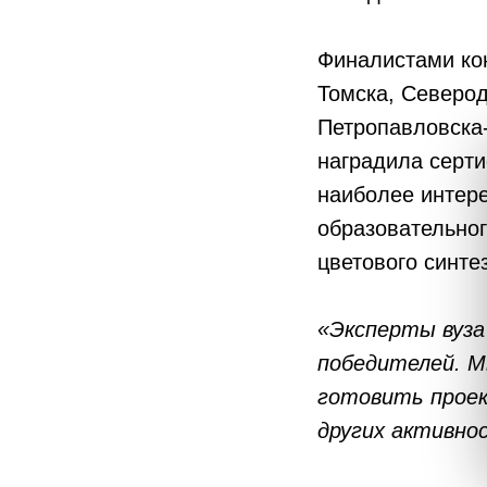
Финалистами кон
Томска, Северод
Петропавловска
наградила серт
наиболее интере
образовательног
цветового синте
«Эксперты вуза
победителей. М
готовить проек
других активно