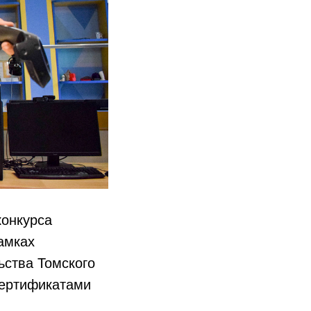
конкурса
амках
ства Томского
сертификатами