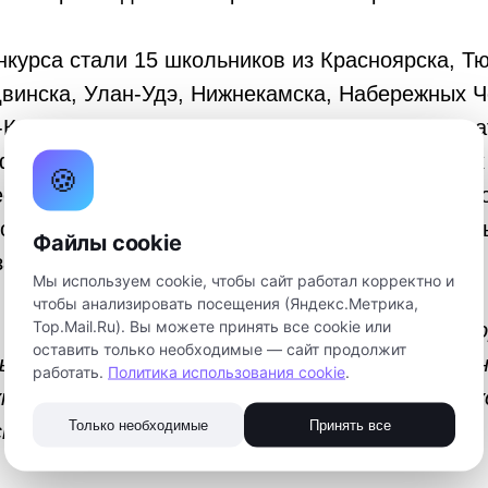
курса стали 15 школьников из Красноярска, Т
винска, Улан-Удэ, Нижнекамска, Набережных Ч
-Камчатского. Школа инженерного предпринима
ификатами на бизнес-сопровождение десятерых
🍪
сными проектами. Среди них проекты симулято
о 3D-сканера, бесконтактного измерителя длин
Файлы cookie
затора и другие.
Мы используем cookie, чтобы сайт работал корректно и
чтобы анализировать посещения (Яндекс.Метрика,
Top.Mail.Ru). Вы можете принять все cookie или
 в течение года будут консультировать авто
оставить только необходимые — сайт продолжит
ы будем приглашать команды на встречи с и
работать.
Политика использования cookie
.
ты к участию в программах акселераторов, к
Только необходимые
Принять все
стях.