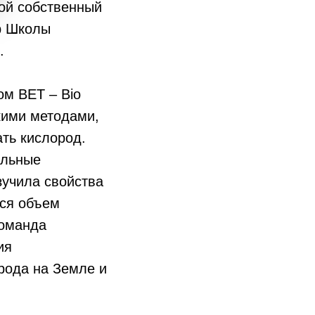
вой собственный
ор Школы
.
ом BET – Bio
скими методами,
ть кислород.
альные
зучила свойства
лся объем
Команда
ия
рода на Земле и