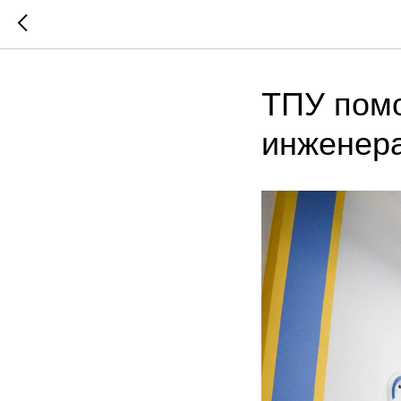
ТПУ помо
инженера