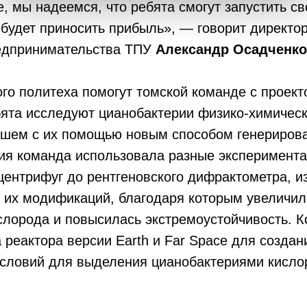
, мы надеемся, что ребята смогут запустить с
 будет приносить прибыль», — говорит директ
едпринимательства ТПУ
Александр Осадченко
го политеха помогут томской команде с проект
Ребята исследуют цианобактерии физико-химиче
йшем с их помощью новым способом генерирова
ия команда использовала разные эксперимент
центрифуг до рентгеновского дифрактометра, и
и их модификаций, благодаря которым увеличи
слорода и повысилась экстремоустойчивость. 
 реактора версии Earth и Far Space для создан
условий для выделения цианобактериями кисло