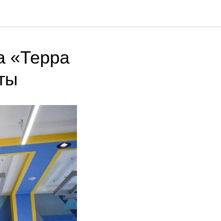
а «Терра
ты