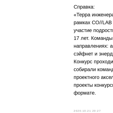
Справка:
«Терра инженера
рамках CO//LAB 
участие подрост
17 лет. Команды
направлениях: аэ
сэйфнет и энерд
Конкурс проходи
собирали команд
проектного аксе
проекты конкурс
формате.
2020-10-21 20:27