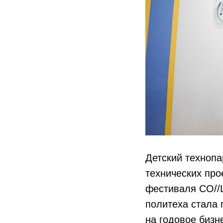
Детский технопа
технических про
фестиваля CO//
политеха стала 
на годовое бизн