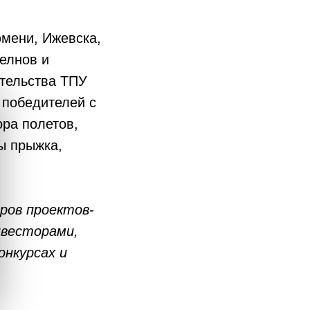
юмени, Ижевска,
елнов и
тельства ТПУ
 победителей с
ра полетов,
ы прыжка,
ров проектов-
нвесторами,
онкурсах и