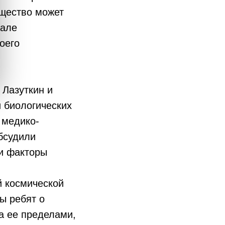
ещество может
чале
оего
 Лазуткин и
 биологических
 медико-
бсудили
 и факторы
й космической
ы ребят о
а ее пределами,