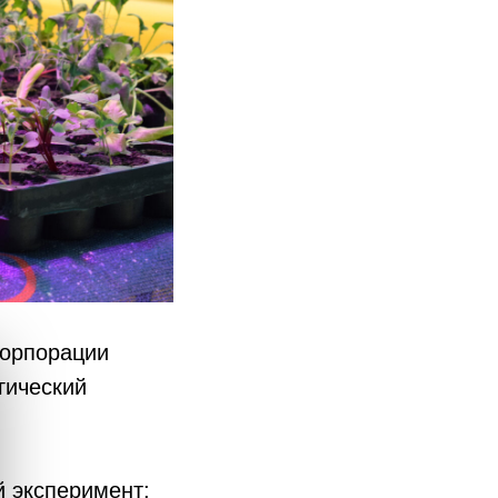
корпорации
гический
й эксперимент: