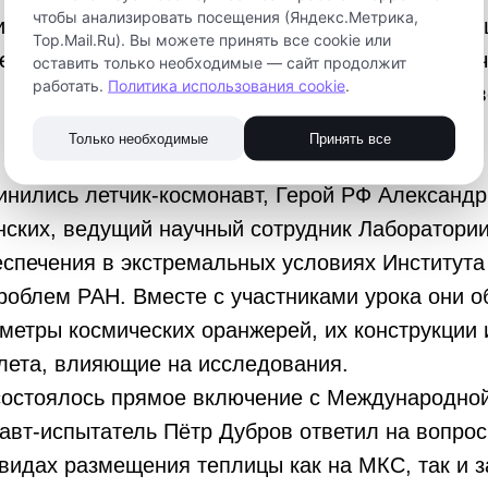
чтобы анализировать посещения (Яндекс.Метрика,
 влияние криогеля на растения и то, как это в
Top.Mail.Ru). Вы можете принять все cookie или
еской отрасли. Мы уже рассказывали вам о на
оставить только необходимые — сайт продолжит
работать.
Политика использования cookie
.
И сегодня школьники представили результаты св
Только необходимые
Принять все
инились летчик-космонавт, Герой РФ Александр
ских, ведущий научный сотрудник Лаборатории
спечения в экстремальных условиях Института
роблем РАН. Вместе с участниками урока они о
метры космических оранжерей, их конструкции
лета, влияющие на исследования.
 состоялось прямое включение с Международно
авт-испытатель Пётр Дубров ответил на вопрос
видах размещения теплицы как на МКС, так и з