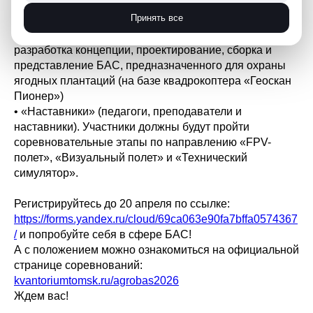
ортофотоплан и проанализировать его
Принять все
• «На страже полей» (старшая возрастная категория –
9-11 класс и студенты). Задача участников –
разработка концепции, проектирование, сборка и
представление БАС, предназначенного для охраны
ягодных плантаций (на базе квадрокоптера «Геоскан
Пионер»)
• «Наставники» (педагоги, преподаватели и
наставники). Участники должны будут пройти
соревновательные этапы по направлению «FPV-
полет», «Визуальный полет» и «Технический
симулятор».
Регистрируйтесь до 20 апреля по ссылке:
https://forms.yandex.ru/cloud/69ca063e90fa7bffa0574367
/
и попробуйте себя в сфере БАС!
А с положением можно ознакомиться на официальной
странице соревнований:
kvantoriumtomsk.ru/agrobas2026
Ждем вас!