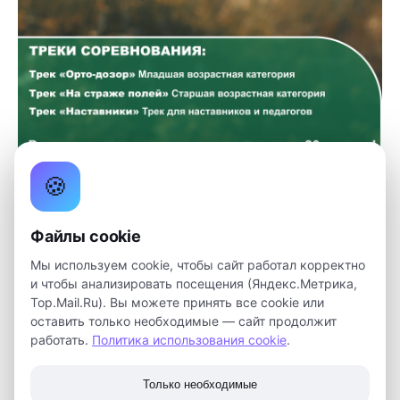
🍪
Открыта регистрация на региональные соревнования
по беспилотным авиационным системам «АгроБАС»
Принять участие могут школьники с 5 класса,
Файлы cookie
студенты и даже наставники и педагоги!
Мы используем cookie, чтобы сайт работал корректно
и чтобы анализировать посещения (Яндекс.Метрика,
Даты: 23 и 24 апреля
Top.Mail.Ru). Вы можете принять все cookie или
оставить только необходимые — сайт продолжит
Соревнования пройдут по трем трекам:
работать.
Политика использования cookie
.
• «Орто-дозор» (младшая возрастная категория – 5-8
класс). Участникам нужно будет посадить
сельскохозяйственные растения, создать
Только необходимые