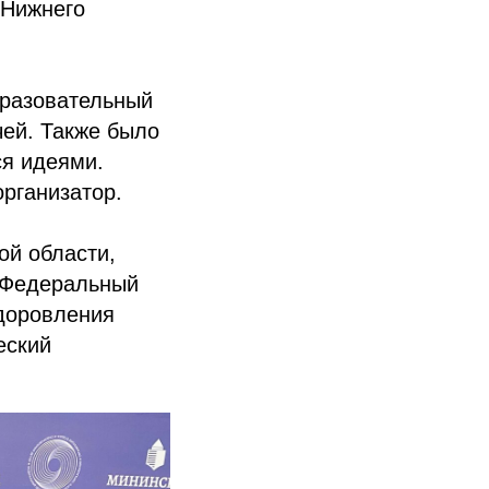
 Нижнего
разовательный
чей. Также было
ся идеями.
организатор.
ой области,
«Федеральный
здоровления
еский