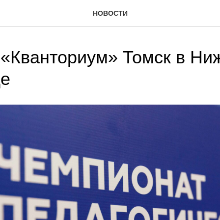
НОВОСТИ
«Кванториум» Томск в Ни
де