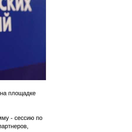
 на площадке
му - сессию по
партнеров,