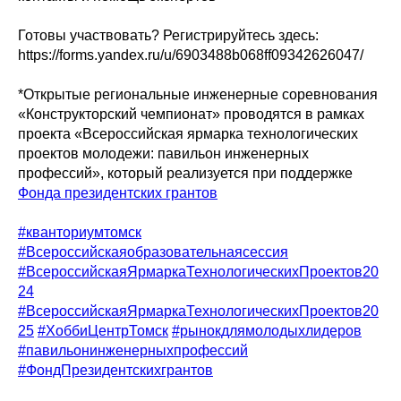
Готовы участвовать? Регистрируйтесь здесь:
https://forms.yandex.ru/u/6903488b068ff09342626047/
*Открытые региональные инженерные соревнования
«Конструкторский чемпионат» проводятся в рамках
проекта «Всероссийская ярмарка технологических
проектов молодежи: павильон инженерных
профессий», который реализуется при поддержке
Фонда президентских грантов
#кванториумтомск
#Всероссийскаяобразовательнаясессия
#ВсероссийскаяЯрмаркаТехнологическихПроектов20
24
#ВсероссийскаяЯрмаркаТехнологическихПроектов20
25
#ХоббиЦентрТомск
#рынокдлямолодыхлидеров
#павильонинженерныхпрофессий
#ФондПрезидентскихгрантов