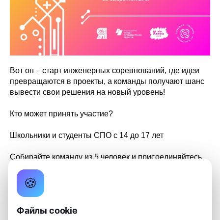
Вот он – старт инженерных соревнований, где идеи
превращаются в проекты, а команды получают шанс
вывести свои решения на новый уровень!
Кто может принять участие?
Школьники и студенты СПО с 14 до 17 лет
Собирайте команду из 5 человек и присоединяйтесь,
чтобы прокачать инженерное мышление, проверить
навыки на практике, решить интересные технические
🍪
задачи и обменяться опытом со сверстниками!
Файлы cookie
Подробнее о чемпионате: