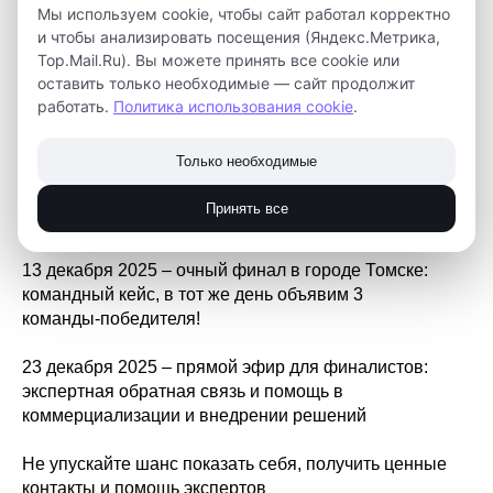
https://expotechjunior.ru/open_champ2025
Мы используем cookie, чтобы сайт работал корректно
и чтобы анализировать посещения (Яндекс.Метрика,
Этапы соревнований:
Top.Mail.Ru). Вы можете принять все cookie или
оставить только необходимые — сайт продолжит
До 21 ноября 2025 – регистрация и отборочный
работать.
Политика использования cookie
.
дистанционный этап: простой тест по базовым
инженерным навыкам (физика, программирование)
Только необходимые
До 29 ноября 2025 – полуфинал: практическое
Принять все
задание в дистанционном формате
13 декабря 2025 – очный финал в городе Томске:
командный кейс, в тот же день объявим 3
команды‑победителя!
23 декабря 2025 – прямой эфир для финалистов:
экспертная обратная связь и помощь в
коммерциализации и внедрении решений
Не упускайте шанс показать себя, получить ценные
контакты и помощь экспертов