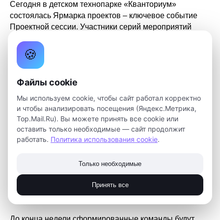
Сегодня в детском технопарке «Кванториум»
состоялась Ярмарка проектов – ключевое событие
Проектной сессии. Участники серий мероприятий
представили более 25 идей по каждому из восьми
направлений Кванториума. Шоколад для
🍪
спортсменов, создание игры в жанре фэнтези RPG,
разработка карты для безопасных полетов
Файлы cookie
квадрокоптеров на территории Томска,
проектирование платформы для создания
Мы используем cookie, чтобы сайт работал корректно
беспилотного автомобиля. Это далеко не все
и чтобы анализировать посещения (Яндекс.Метрика,
интересные проекты, над которыми готовы трудиться
Top.Mail.Ru). Вы можете принять все cookie или
наши кванторинцы.
оставить только необходимые — сайт продолжит
работать.
Политика использования cookie
.
Ребята, которые пришли на Ярмарку, чтобы выбрать
проект и присоединиться к нему, имели возможность
Только необходимые
познакомиться с содержанием каждой
заинтересовавшей идеи. После этого они
Принять все
присоединялись к проектной группе.
До конца недели сформированные команды будут