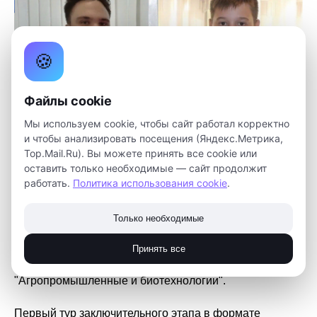
🍪
Файлы cookie
Мы используем cookie, чтобы сайт работал корректно
и чтобы анализировать посещения (Яндекс.Метрика,
В список победителей и призёров вошли 3
Top.Mail.Ru). Вы можете принять все cookie или
кванторианца:
оставить только необходимые — сайт продолжит
работать.
Политика использования cookie
.
Инга Ежова - победитель в направлении "Умный
город и безопасность".
Только необходимые
Даниил Кузнецов - призёр в направлении
"Нейротехнологии и природоподобные технологии".
Принять все
Данила Копцев - призёр в направлении
"Агропромышленные и биотехнологии".
Первый тур заключительного этапа в формате