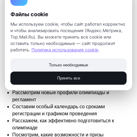
Файлы cookie
Мы используем cookie, чтобы сайт работал корректно
и чтобы анализировать посещения (Яндекс.Метрика,
Top.Mail.Ru). Вы можете принять все cookie или
оставить только необходимые — сайт продолжит
работать.
Политика использования cookie
.
Победа в олимпиаде – то, к чему стоит стремиться,
ведь она влечет за собой бесценный опыт, обретение
Только необходимые
новых знаний и навыков, а также множество бонусов.
Принять все
Больше подробностей мы расскажем на вебинаре,
который состоится 15 сентября в 18:00.
Рассмотрим новые профили олимпиады и
регламент
Составим особый календарь со сроками
регистрации и графиком проведения
Расскажем, как эффективно подготовиться к
олимпиаде
Посмотрим, какие возможности и призы